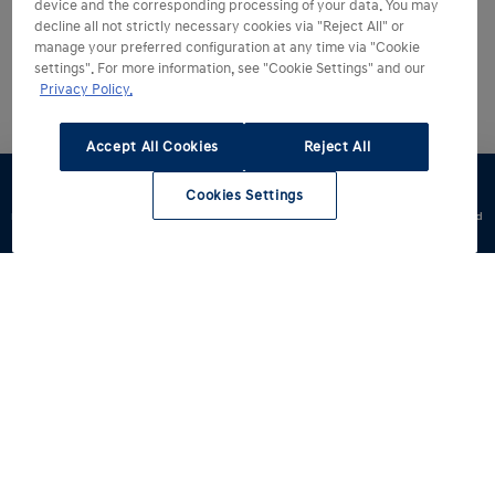
device and the corresponding processing of your data. You may
decline all not strictly necessary cookies via "Reject All" or
manage your preferred configuration at any time via "Cookie
settings". For more information, see "Cookie Settings" and our
Privacy Policy.
Accept All Cookies
Reject All
Cookies Settings
Konfigurator
Jazda
Zapytaj o
Znajdź
Dostępne od
testowa
ofertę
dealera
ręki
Modele
Oferta
i10