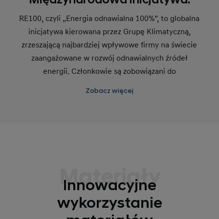
RE100, czyli „Energia odnawialna 100%”, to globalna
inicjatywa kierowana przez Grupę Klimatyczną,
zrzeszającą najbardziej wpływowe firmy na świecie
zaangażowane w rozwój odnawialnych źródeł
energii. Członkowie są zobowiązani do
przedstawienia średnio- i długoterminowych planów
Zobacz więcej
zabezpieczenia energii odnawialnej w ciągu
pierwszego roku po przystąpieniu do inicjatywy.
Hyundai jest członkiem RE100 od 2021 roku.
Materiały
Innowacyjne
wykorzystanie