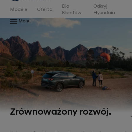
Dla
Odkryj
Modele
Oferta
Klientów
Hyundaia
Menu
Zrównoważony rozwój.