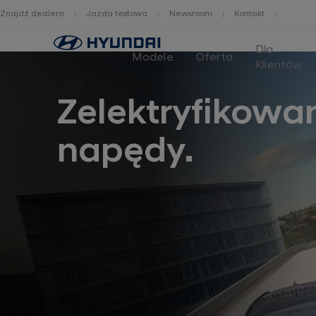
Znajdź dealera
Jazda testowa
Newsroom
Kontakt
Home
Dla
Modele
Oferta
Klientów
Zelektryfikowa
napędy.