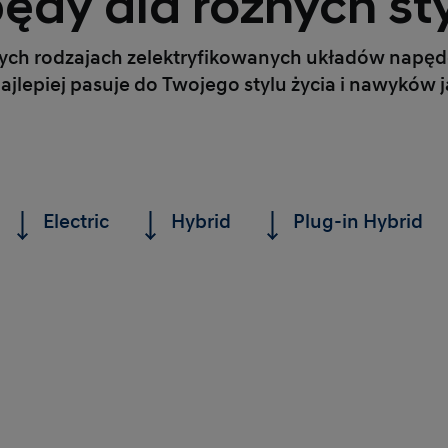
ędy dla różnych sty
nych rodzajach zelektryfikowanych układów napędo
najlepiej pasuje do Twojego stylu życia i nawyków j
Electric
Hybrid
Plug-in Hybrid