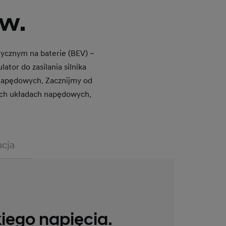
w.
rycznym na baterie (BEV) –
ator do zasilania silnika
 napędowych. Zacznijmy od
nych układach napędowych.
cja
iego napięcia.