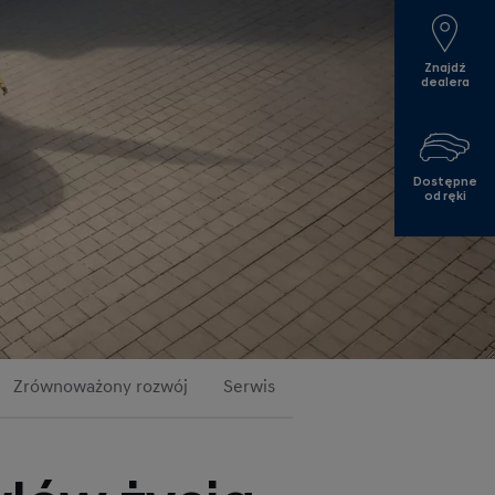
Znajdź
dealera
Dostępne
od ręki
Zrównoważony rozwój
Serwis