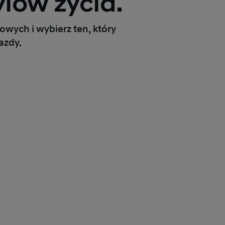
lów życia.
wych i wybierz ten, który
azdy.